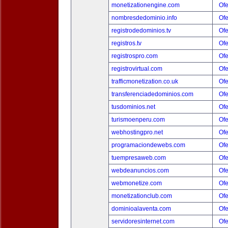
monetizationengine.com
Ofe
nombresdedominio.info
Ofe
registrodedominios.tv
Ofe
registros.tv
Ofe
registrospro.com
Ofe
registrovirtual.com
Ofe
trafficmonetization.co.uk
Ofe
transferenciadedominios.com
Ofe
tusdominios.net
Ofe
turismoenperu.com
Ofe
webhostingpro.net
Ofe
programaciondewebs.com
Ofe
tuempresaweb.com
Ofe
webdeanuncios.com
Ofe
webmonetize.com
Ofe
monetizationclub.com
Ofe
dominioalaventa.com
Ofe
servidoresinternet.com
Ofe