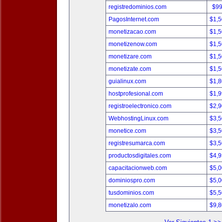
registredominios.com
$9
PagosInternet.com
$1,
monetizacao.com
$1,
monetizenow.com
$1,
monetizare.com
$1,
monetizate.com
$1,
guialinux.com
$1,
hostprofesional.com
$1,
registroelectronico.com
$2,
WebhostingLinux.com
$3,
monetice.com
$3,
registresumarca.com
$3,
productosdigitales.com
$4,
capacitacionweb.com
$5,
dominiospro.com
$5,
tusdominios.com
$5,
monetizalo.com
$9,