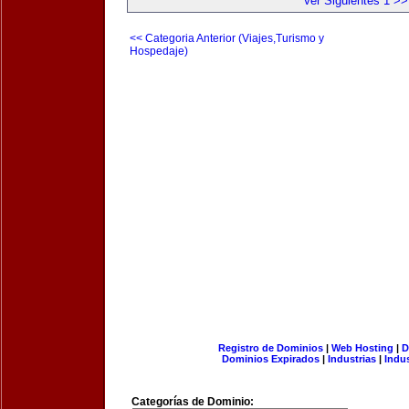
Ver Siguientes 1 >>
<< Categoria Anterior (Viajes,Turismo y
Hospedaje)
Registro de Dominios
|
Web Hosting
|
D
Dominios Expirados
|
Industrias
|
Indu
Categorías de Dominio: