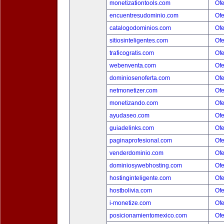
monetizationtools.com
Ofe
encuentresudominio.com
Ofe
catalogodominios.com
Ofe
sitiosinteligentes.com
Ofe
traficogratis.com
Ofe
webenventa.com
Ofe
dominiosenoferta.com
Ofe
netmonetizer.com
Ofe
monetizando.com
Ofe
ayudaseo.com
Ofe
guiadelinks.com
Ofe
paginaprofesional.com
Ofe
venderdominio.com
Ofe
dominiosywebhosting.com
Ofe
hostinginteligente.com
Ofe
hostbolivia.com
Ofe
i-monetize.com
Ofe
posicionamientomexico.com
Ofe