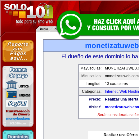
monetizatuwe
El dueño de este dominio lo ha
Mayusculas:
MONETIZATUWEB
Minusculas:
monetizatuweb.com
Longitud:
13 caracteres
Categorias:
Internet
,
Web Hostin
Precio:
Realizar una oferta
Visitar!
monetizatuweb.co
Serán consideradas ofer
Realizar una Oferta