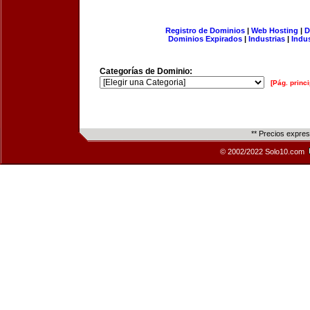
Registro de Dominios
|
Web Hosting
|
D
Dominios Expirados
|
Industrias
|
Indu
Categorías de Dominio:
[Pág. princi
** Precios expre
© 2002/2022 Solo10.com