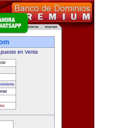
com
 puesto en Venta
COM
enimiento
erta!
tas