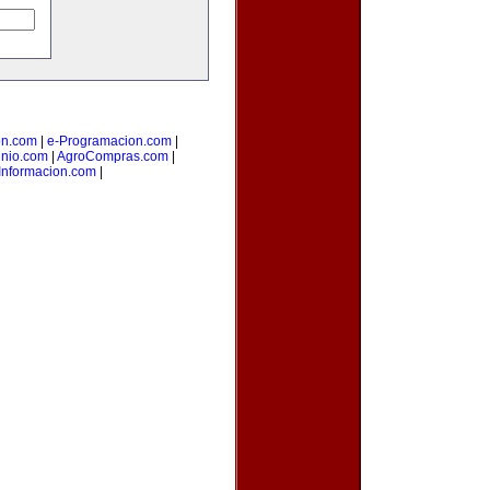
on.com
|
e-Programacion.com
|
nio.com
|
AgroCompras.com
|
Informacion.com
|