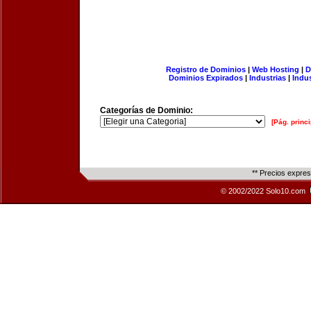
Registro de Dominios
|
Web Hosting
|
D
Dominios Expirados
|
Industrias
|
Indu
Categorías de Dominio:
[Pág. princi
** Precios expre
© 2002/2022 Solo10.com