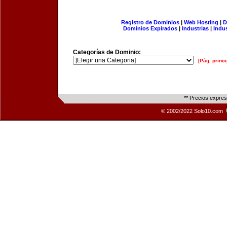
Registro de Dominios
|
Web Hosting
|
D
Dominios Expirados
|
Industrias
|
Indu
Categorías de Dominio:
[Pág. princi
** Precios expre
© 2002/2022 Solo10.com