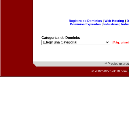
Registro de Dominios
|
Web Hosting
|
D
Dominios Expirados
|
Industrias
|
Indu
Categorías de Dominio:
[Pág. princi
** Precios expre
© 2002/2022 Solo10.com