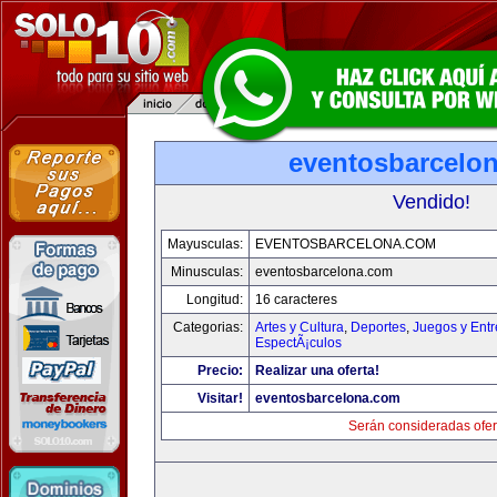
eventosbarcelo
Vendido!
Mayusculas:
EVENTOSBARCELONA.COM
Minusculas:
eventosbarcelona.com
Longitud:
16 caracteres
Categorias:
Artes y Cultura
,
Deportes
,
Juegos y Entr
EspectÃ¡culos
Precio:
Realizar una oferta!
Visitar!
eventosbarcelona.com
Serán consideradas ofer