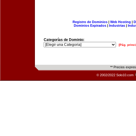
Registro de Dominios
|
Web Hosting
|
D
Dominios Expirados
|
Industrias
|
Indu
Categorías de Dominio:
[Pág. princi
** Precios expre
© 2002/2022 Solo10.com