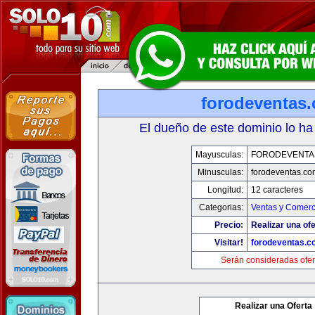
forodeventas
El dueño de este dominio lo ha
Mayusculas:
FORODEVENTA
Minusculas:
forodeventas.co
Longitud:
12 caracteres
Categorias:
Ventas y Comerc
Precio:
Realizar una ofe
Visitar!
forodeventas.c
Serán consideradas ofer
Realizar una Oferta