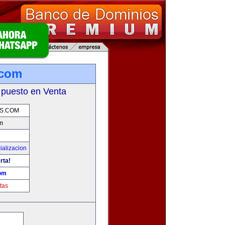
.com
 puesto en Venta
S.COM
m
ializacion
rta!
om
tas