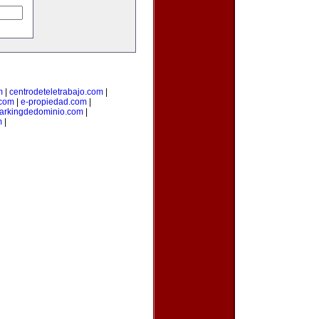
m
|
centrodeteletrabajo.com
|
.com
|
e-propiedad.com
|
arkingdedominio.com
|
m
|