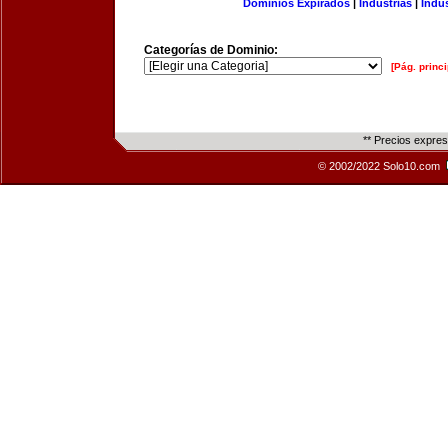
Dominios Expirados
|
Industrias
|
Indu
Categorías de Dominio:
[Pág. princi
** Precios expre
© 2002/2022 Solo10.com