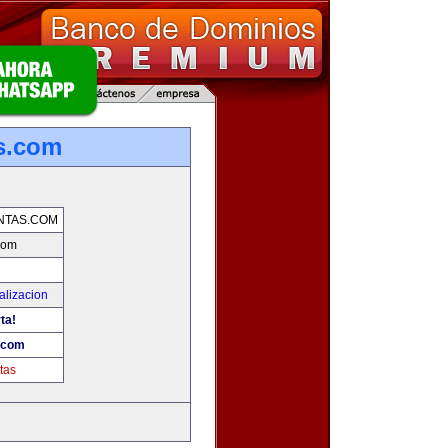
s.com
NTAS.COM
com
alizacion
ta!
.com
tas