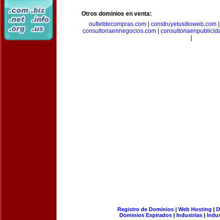
Otros dominios en venta:
outletdecompras.com
|
construyetusitioweb.com
consultoriaennegocios.com
|
consultoriaenpublici
|
Registro de Dominios
|
Web Hosting
|
D
Dominios Expirados
|
Industrias
|
Indu