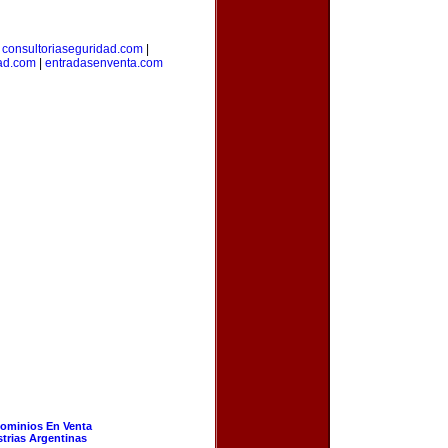
|
consultoriaseguridad.com
|
dad.com
|
entradasenventa.com
ominios En Venta
strias Argentinas