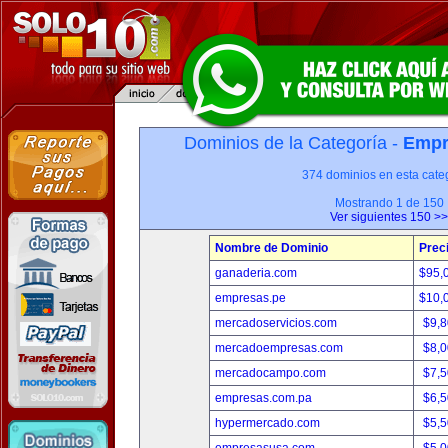
Dominios de la Categoría -
Empr
374 dominios en esta categ
Mostrando 1 de 150
Ver siguientes 150 >>
Nombre de Dominio
Prec
ganaderia.com
$95,
empresas.pe
$10,
mercadoservicios.com
$9,
mercadoempresas.com
$8,
mercadocampo.com
$7,
empresas.com.pa
$6,
hypermercado.com
$5,