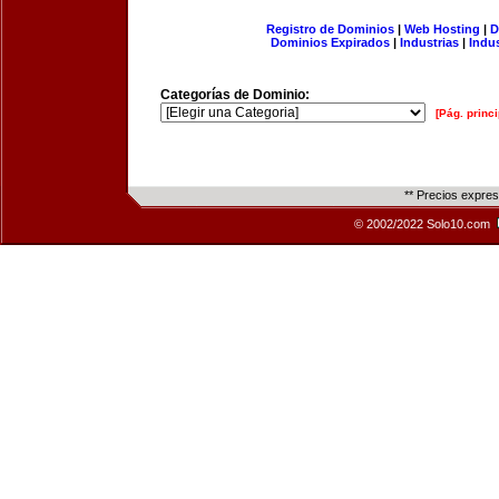
Registro de Dominios
|
Web Hosting
|
D
Dominios Expirados
|
Industrias
|
Indu
Categorías de Dominio:
[Pág. princi
** Precios expre
© 2002/2022 Solo10.com