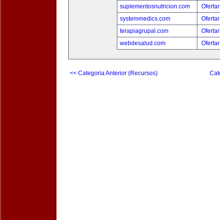
suplementosnutricion.com
Ofertar
systemmedics.com
Ofertar
terapiagrupal.com
Ofertar
webdesalud.com
Ofertar
<< Categoria Anterior (Recursos)
Cat