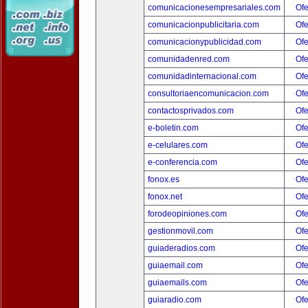
comunicacionesempresariales.com
Ofe
comunicacionpublicitaria.com
Ofe
comunicacionypublicidad.com
Ofe
comunidadenred.com
Ofe
comunidadinternacional.com
Ofe
consultoriaencomunicacion.com
Ofe
contactosprivados.com
Ofe
e-boletin.com
Ofe
e-celulares.com
Ofe
e-conferencia.com
Ofe
fonox.es
Ofe
fonox.net
Ofe
forodeopiniones.com
Ofe
gestionmovil.com
Ofe
guiaderadios.com
Ofe
guiaemail.com
Ofe
guiaemails.com
Ofe
guiaradio.com
Ofe