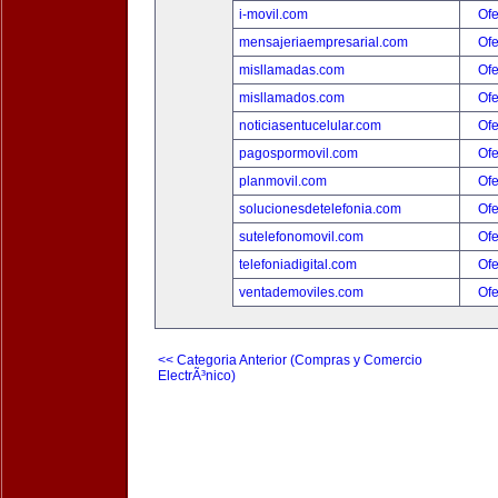
i-movil.com
Ofe
mensajeriaempresarial.com
Ofe
misllamadas.com
Ofe
misllamados.com
Ofe
noticiasentucelular.com
Ofe
pagospormovil.com
Ofe
planmovil.com
Ofe
solucionesdetelefonia.com
Ofe
sutelefonomovil.com
Ofe
telefoniadigital.com
Ofe
ventademoviles.com
Ofe
<< Categoria Anterior (Compras y Comercio
ElectrÃ³nico)