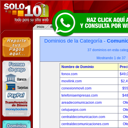
Dominios de la Categoría -
Comunica
37 dominios en esta categ
Mostrando 1 de 37
Nombre de Dominio
Prec
fonox.com
$49,
movilink.com
$2,
conexionmovil.com
$5
telefoniaempresas.com
$4
areadecomunicacion.com
Ofe
celujuegos.com
Ofe
centraldecomunicacion.com
Ofe
centraldecomunicaciones.com
Ofe