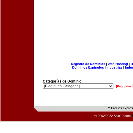
Registro de Dominios
|
Web Hosting
|
D
Dominios Expirados
|
Industrias
|
Indu
Categorías de Dominio:
[Pág. princi
** Precios expre
© 2002/2022 Solo10.com